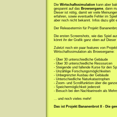
Die
Wirtschaftssimulation
kann aber bal
gespannt auf das
Browsergame
, dann ma
Dieser ist nötig, damit wir viele Meinunge
erfahren, sowie eventuelle Fehler im Spie
aber noch nicht bekannt. Infos dazu gibt e
Der Releasetermin für Projekt Bananenbrot
Die ersten Screenshots, wie das Spiel au
könnt ihr der Grafik ganz oben auf Diese
Zuletzt noch ein paar features von Projek
Wirtschaftssimulation als Browsergame:
- Über 30 unterschiedliche Gebäude
- Über 30 unterschiedliche Ressourcen
- Steigende und fallende Kurse für den Sp
- Unzählige Forschungsmöglichkeiten
- Unbegrenzter Ausbau der Gebäude
- Unterschiedliche Naturkatastrophen
- Zoom- und Scrollfunktion über die ganze
- Speichermöglichkeit jederzeit
- Besuch bei den Nachbarinseln als Mehr
... und noch vieles mehr!
Das ist Projekt Bananenbrot II - Die g