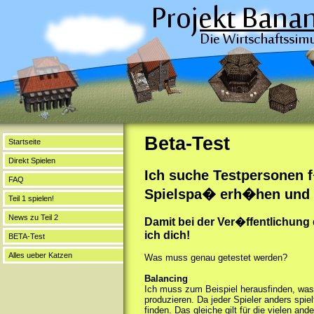
Beta-Test
Startseite
Direkt Spielen
Ich suche Testpersonen f
FAQ
Spielspa� erh�hen und u
Teil 1 spielen!
News zu Teil 2
Damit bei der Ver�ffentlichung 
ich dich!
BETA-Test
Alles ueber Katzen
Was muss genau getestet werden?
Balancing
Ich muss zum Beispiel herausfinden, was d
produzieren. Da jeder Spieler anders spiel
finden. Das gleiche gilt für die vielen a